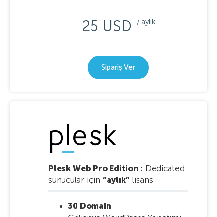
25 USD
/ aylık
Sipariş Ver
Plesk Web Pro Edition :
Dedicated
sunucular için
“aylık”
lisans
30 Domain