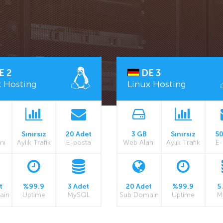
E 2
DE 3
x Hosting
Linux Hosting
Sınırsız
20 Adet
3 GB
Sınırsız
50
nı
Aylık Trafik
E-posta
Web Alanı
Aylık Trafik
E-
t
%99.9
3 Adet
20 Adet
%99.9
5
ain
Uptime
MySQL
Sub Domain
Uptime
M