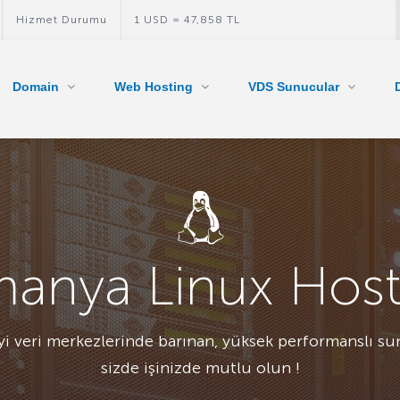
Hizmet Durumu
1 USD = 47,858 TL
Domain
Web Hosting
VDS Sunucular
manya Linux Host
i veri merkezlerinde barınan, yüksek performanslı su
sizde işinizde mutlu olun !