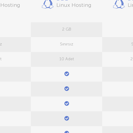
 Hosting
Linux Hosting
Li
2 GB
ız
Sınırsız
S
t
10 Adet
2