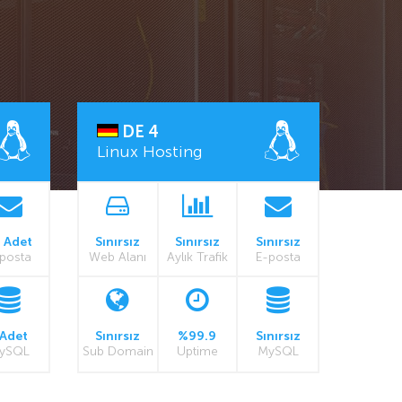
DE 4
Linux Hosting
 Adet
Sınırsız
Sınırsız
Sınırsız
posta
Web Alanı
Aylık Trafik
E-posta
 Adet
Sınırsız
%99.9
Sınırsız
ySQL
Sub Domain
Uptime
MySQL