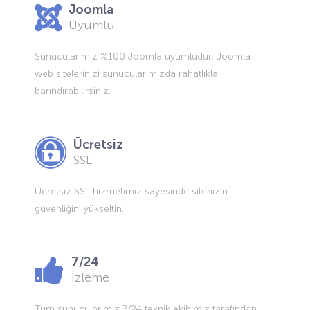
Joomla
Uyumlu
Sunucularımız %100 Joomla uyumludur. Joomla
web sitelerinizi sunucularımızda rahatlıkla
barındırabilirsiniz.
Ücretsiz
SSL
Ücretsiz SSL hizmetimiz sayesinde sitenizin
güvenliğini yükseltin.
7/24
İzleme
Tüm sunucularımız 7/24 teknik ekibimiz tarafından