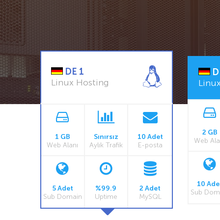
DE 1
D
Linux Hosting
Linu
2 GB
1 GB
Sınırsız
10 Adet
Web Ala
Web Alanı
Aylık Trafik
E-posta
10 Ade
5 Adet
%99.9
2 Adet
Sub Dom
Sub Domain
Uptime
MySQL