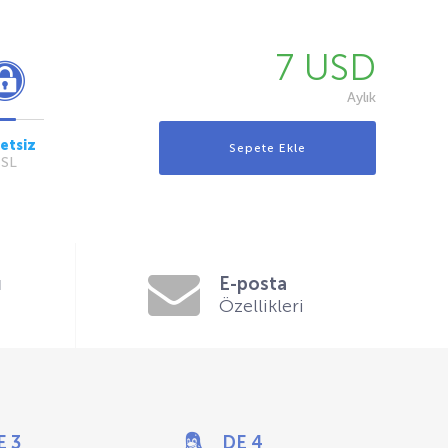
7 USD
Aylık
etsiz
SSL
ı
E-posta
Özellikleri
E 3
DE 4