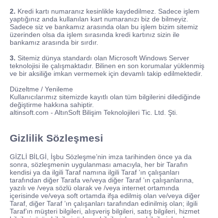
2.
Kredi kartı numaranız kesinlikle kaydedilmez. Sadece işlem
yaptığınız anda kullanılan kart numaranızı biz de bilmeyiz.
Sadece siz ve bankamız arasında olan bu işlem bizim sitemiz
üzerinden olsa da işlem sırasında kredi kartınız sizin ile
bankamız arasında bir sırdır.
3.
Sitemiz dünya standardı olan Microsoft Windows Server
teknolojisi ile çalışmaktadır. Bilinen en son korumalar yüklenmiş
ve bir aksiliğe imkan vermemek için devamlı takip edilmektedir.
Düzeltme / Yenileme
Kullanıcılarımız sitemizde kayıtlı olan tüm bilgilerini dilediğinde
değiştirme hakkına sahiptir.
altinsoft.com - AltınSoft Bilişim Teknolojileri Tic. Ltd. Şti.
Gizlilik Sözleşmesi
GİZLİ BİLGİ, İşbu Sözleşme’nin imza tarihinden önce ya da
sonra, sözleşmenin uygulanması amacıyla, her bir Tarafın
kendisi ya da ilgili Taraf namına ilgili Taraf ’ın çalışanları
tarafından diğer Tarafa ve/veya diğer Taraf ’ın çalışanlarına,
yazılı ve /veya sözlü olarak ve /veya internet ortamında
içerisinde ve/veya soft ortamda ifşa edilmiş olan ve/veya diğer
Taraf, diğer Taraf ’ın çalışanları tarafından edinilmiş olan; ilgili
Taraf’ın müşteri bilgileri, alışveriş bilgileri, satış bilgileri, hizmet