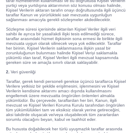
taraf hizmetlerinin kullanılması ve bu doğrultuda Kişisel Verilerin
yurtiçi veya yurtdışına aktarımının söz konusu olması halinde,
Kişisel Verilerin aktaran tarafın onayı doğrultusunda ilgili üçüncü
taraflar Kanun ve yürürlükteki sair mevzuata uygunluğun
sağlanması amacıyla gerekli sözleşmeler akdedilecektir.
Sözleşme süresi içerisinde aktarılan Kişisel Veriler ilgili veri
sahibi ile ayrıca bir yasal/akdi ilişki tesis edilmediği sürece,
taraflar arasındaki hizmet ilişkisinin sona ermesi ile birlikte ilgili
mevzuata uygun olarak silinecek veya yok edilecektir. Taraflar
her birinin, Kişisel Verilerin saklanmasına ilişkin yasal bir
zorunluluğunun bulunması halinde Kişisel Veriyi saklamakla
yükümlü olan taraf, Kişisel Verileri ilgili mevzuat kapsamında
gereken süre ve amaçla sınırlı olarak saklayabilir.
2.
Veri güvenliği
Taraflar, gerek kendi personeli gerekse üçüncü taraflarca Kişisel
Verilere yetkisiz bir şekilde erişilmesini, işlenmesini ve Kişisel
Verilerin kendisine aktarımı amacı dışında kullanılmasını
engellemek üzere mevzuatta öngörülen önlemleri almakla
yükümlüdür. Bu çerçevede, taraflardan her biri, Kanun, ilgili
mevzuat ve Kişisel Verileri Koruma Kurulu tarafından öngörülen
tüm yükümlülükleri tam ve eksiksiz olarak yerine getireceğini,
aksi takdirde oluşacak ve/veya oluşabilecek tüm zararlardan
sorumlu olacağını beyan, kabul ve taahhüt eder.
Bu hususta doğabilecek her türlü uyuşmazlık taraflar arasında