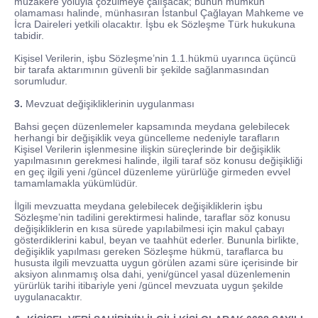
müzakere yoluyla çözülmeye çalışacak; bunun mümkün
olamaması halinde, münhasıran İstanbul Çağlayan Mahkeme ve
İcra Daireleri yetkili olacaktır. İşbu ek Sözleşme Türk hukukuna
tabidir.
Kişisel Verilerin, işbu Sözleşme’nin 1.1.hükmü uyarınca üçüncü
bir tarafa aktarımının güvenli bir şekilde sağlanmasından
sorumludur.
3.
Mevzuat değişikliklerinin uygulanması
Bahsi geçen düzenlemeler kapsamında meydana gelebilecek
herhangi bir değişiklik veya güncelleme nedeniyle tarafların
Kişisel Verilerin işlenmesine ilişkin süreçlerinde bir değişiklik
yapılmasının gerekmesi halinde, ilgili taraf söz konusu değişikliği
en geç ilgili yeni /güncel düzenleme yürürlüğe girmeden evvel
tamamlamakla yükümlüdür.
İlgili mevzuatta meydana gelebilecek değişikliklerin işbu
Sözleşme’nin tadilini gerektirmesi halinde, taraflar söz konusu
değişikliklerin en kısa sürede yapılabilmesi için makul çabayı
gösterdiklerini kabul, beyan ve taahhüt ederler. Bununla birlikte,
değişiklik yapılması gereken Sözleşme hükmü, taraflarca bu
hususta ilgili mevzuatta uygun görülen azami süre içerisinde bir
aksiyon alınmamış olsa dahi, yeni/güncel yasal düzenlemenin
yürürlük tarihi itibariyle yeni /güncel mevzuata uygun şekilde
uygulanacaktır.