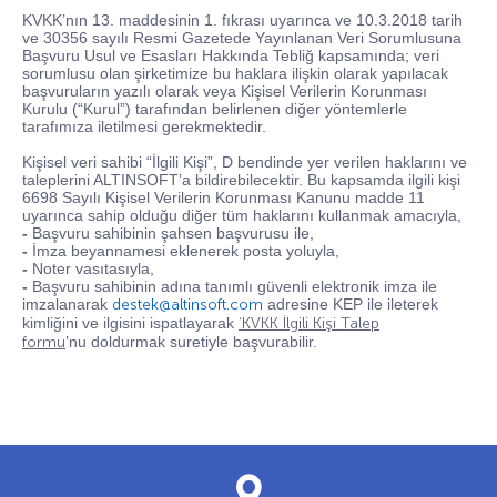
KVKK’nın 13. maddesinin 1. fıkrası uyarınca ve 10.3.2018 tarih
ve 30356 sayılı Resmi Gazetede Yayınlanan Veri Sorumlusuna
Başvuru Usul ve Esasları Hakkında Tebliğ kapsamında; veri
sorumlusu olan şirketimize bu haklara ilişkin olarak yapılacak
başvuruların yazılı olarak veya Kişisel Verilerin Korunması
Kurulu (“Kurul”) tarafından belirlenen diğer yöntemlerle
tarafımıza iletilmesi gerekmektedir.
Kişisel veri sahibi “İlgili Kişi”, D bendinde yer verilen haklarını ve
taleplerini ALTINSOFT’a bildirebilecektir. Bu kapsamda ilgili kişi
6698 Sayılı Kişisel Verilerin Korunması Kanunu madde 11
uyarınca sahip olduğu diğer tüm haklarını kullanmak amacıyla,
-
Başvuru sahibinin şahsen başvurusu ile,
-
İmza beyannamesi eklenerek posta yoluyla,
-
Noter vasıtasıyla,
-
Başvuru sahibinin adına tanımlı güvenli elektronik imza ile
imzalanarak
destek@altinsoft.com
adresine KEP ile ileterek
kimliğini ve ilgisini ispatlayarak
‘KVKK İlgili Kişi Talep
formu
’nu doldurmak suretiyle başvurabilir.