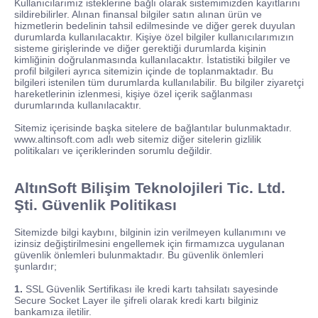
Kullanıcılarımız isteklerine bağlı olarak sistemimizden kayıtlarını
sildirebilirler. Alınan finansal bilgiler satın alınan ürün ve
hizmetlerin bedelinin tahsil edilmesinde ve diğer gerek duyulan
durumlarda kullanılacaktır. Kişiye özel bilgiler kullanıcılarımızın
sisteme girişlerinde ve diğer gerektiği durumlarda kişinin
kimliğinin doğrulanmasında kullanılacaktır. İstatistiki bilgiler ve
profil bilgileri ayrıca sitemizin içinde de toplanmaktadır. Bu
bilgileri istenilen tüm durumlarda kullanılabilir. Bu bilgiler ziyaretçi
hareketlerinin izlenmesi, kişiye özel içerik sağlanması
durumlarında kullanılacaktır.
Sitemiz içerisinde başka sitelere de bağlantılar bulunmaktadır.
www.altinsoft.com adlı web sitemiz diğer sitelerin gizlilik
politikaları ve içeriklerinden sorumlu değildir.
AltınSoft Bilişim Teknolojileri Tic. Ltd.
Şti.
Güvenlik Politikası
Sitemizde bilgi kaybını, bilginin izin verilmeyen kullanımını ve
izinsiz değiştirilmesini engellemek için firmamızca uygulanan
güvenlik önlemleri bulunmaktadır. Bu güvenlik önlemleri
şunlardır;
1.
SSL Güvenlik Sertifikası ile kredi kartı tahsilatı sayesinde
Secure Socket Layer ile şifreli olarak kredi kartı bilginiz
bankamıza iletilir.