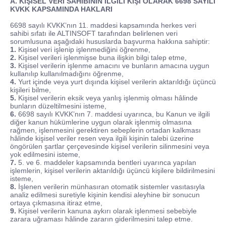
A. KİŞİSEL VERİ SAHİBİNİN İLGİLİ KİŞİ OLARAK 6698 SAYILI
KVKK KAPSAMINDA HAKLARI
6698 sayılı KVKK’nın 11. maddesi kapsamında herkes veri
sahibi sıfatı ile ALTINSOFT tarafından belirlenen veri
sorumlusuna aşağıdaki hususlarda başvurma hakkına sahiptir:
1.
Kişisel veri işlenip işlenmediğini öğrenme,
2.
Kişisel verileri işlenmişse buna ilişkin bilgi talep etme,
3.
Kişisel verilerin işlenme amacını ve bunların amacına uygun
kullanılıp kullanılmadığını öğrenme,
4.
Yurt içinde veya yurt dışında kişisel verilerin aktarıldığı üçüncü
kişileri bilme,
5.
Kişisel verilerin eksik veya yanlış işlenmiş olması hâlinde
bunların düzeltilmesini isteme,
6.
6698 sayılı KVKK’nın 7. maddesi uyarınca, bu Kanun ve ilgili
diğer kanun hükümlerine uygun olarak işlenmiş olmasına
rağmen, işlenmesini gerektiren sebeplerin ortadan kalkması
hâlinde kişisel veriler resen veya ilgili kişinin talebi üzerine
öngörülen şartlar çerçevesinde kişisel verilerin silinmesini veya
yok edilmesini isteme,
7.
5. ve 6. maddeler kapsamında bentleri uyarınca yapılan
işlemlerin, kişisel verilerin aktarıldığı üçüncü kişilere bildirilmesini
isteme,
8.
İşlenen verilerin münhasıran otomatik sistemler vasıtasıyla
analiz edilmesi suretiyle kişinin kendisi aleyhine bir sonucun
ortaya çıkmasına itiraz etme,
9.
Kişisel verilerin kanuna aykırı olarak işlenmesi sebebiyle
zarara uğraması hâlinde zararın giderilmesini talep etme.