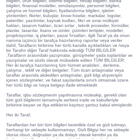
bilgileri, ürün bilgileri, ödeme bilgileri, hesap bilgileri, banka
bilgileri, finansal modeller, simülasyonlar, personel bilgileri,
çalışma ve hizmet bilgileri, fiyatlandırma bilgileri, işletim
yöntemleri, fikirler, buluşlar, know-howlar, markalar, logolar,
patentler, yazılımlar, kaynak kodları, fikri ve sınai mülkiyet
hakları, tasarım hakları, ticari sırlar , teknik prosesler, formüller,
planlar, tasarılar, lisans ve izinler, çizimleri tertipler, modeller,
projeksiyonlar, iş planları, pazar fırsatları, ilgili Taraf ya da onun
namına üçüncü bir tarafça hazırlanmış raporlar veya veriler
dahil, Tarafların birbirine her türlü kanalla açıkladıkları ve /veya
bir Tarafın diğer Taraf hakkında edindiği TÜM BİLGİLER
;Tarafların arasındaki yazışmalar, görüşmeler yada toplantılar ve
yazışmalar ve sözlü olarak mübadele edilen TÜM BİLGİLER;
Her iki tarafça hazırlanmış tüm hizmet analizleri , derleme,
çalışma , teklif ve diğer belgeler; Tüm ticari anlaşmalar veya
taraflar arasında akdedilen anlaşmalar, gizli bilgi alışverişini
içeren sözleşmeler; ve fakat sayılanlarla sınırlı olmamak üzere
her türlü bilgi ve /veya belgeyi ifade etmektedir.
Taraflar, işbu sözleşmenin yapılmasına müteakip, gerekli olan
tüm gizli bilgilerini tamamıyla serbest irade ve kabulleriyle
birbirine beyan ve ifşa ettiklerini kayıtsız şartsız kabul etmişlerdir.
Her iki Taraf;
Taraflardan her biri tüm bilgileri kesinlikle özel ve gizli tutmayı,
herhangi bir sebeple kullanmamayı, Gizli Bilgiyi her ne sebeple
olursa olsun, doğrudan ya da dolaylı olarak kendisi ya da