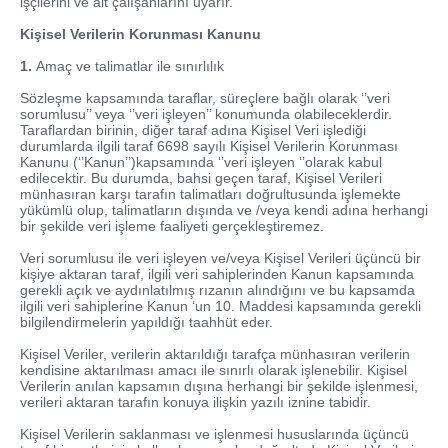
işçilerini ve alt çalışanlarını uyarır.
Kişisel Verilerin Korunması Kanunu
1.
Amaç ve talimatlar ile sınırlılık
Sözleşme kapsamında taraflar, süreçlere bağlı olarak ‘’veri
sorumlusu’’ veya ‘’veri işleyen’’ konumunda olabileceklerdir.
Taraflardan birinin, diğer taraf adına Kişisel Veri işlediği
durumlarda ilgili taraf 6698 sayılı Kişisel Verilerin Korunması
Kanunu (‘’Kanun’’)kapsamında ‘’veri işleyen ‘’olarak kabul
edilecektir. Bu durumda, bahsi geçen taraf, Kişisel Verileri
münhasıran karşı tarafın talimatları doğrultusunda işlemekte
yükümlü olup, talimatların dışında ve /veya kendi adına herhangi
bir şekilde veri işleme faaliyeti gerçekleştiremez.
Veri sorumlusu ile veri işleyen ve/veya Kişisel Verileri üçüncü bir
kişiye aktaran taraf, ilgili veri sahiplerinden Kanun kapsamında
gerekli açık ve aydınlatılmış rızanın alındığını ve bu kapsamda
ilgili veri sahiplerine Kanun ‘un 10. Maddesi kapsamında gerekli
bilgilendirmelerin yapıldığı taahhüt eder.
Kişisel Veriler, verilerin aktarıldığı tarafça münhasıran verilerin
kendisine aktarılması amacı ile sınırlı olarak işlenebilir. Kişisel
Verilerin anılan kapsamın dışına herhangi bir şekilde işlenmesi,
verileri aktaran tarafın konuya ilişkin yazılı iznine tabidir.
Kişisel Verilerin saklanması ve işlenmesi hususlarında üçüncü