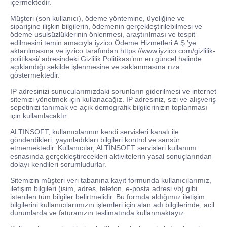
içermektedir.
Müşteri (son kullanıcı), ödeme yöntemine, üyeliğine ve
siparişine ilişkin bilgilerin, ödemenin gerçekleştirilebilmesi ve
ödeme usulsüzlüklerinin önlenmesi, araştırılması ve tespit
edilmesini temin amacıyla iyzico Ödeme Hizmetleri A.Ş.’ye
aktarılmasına ve iyzico tarafından https://www.iyzico.com/gizlilik-
politikasi/ adresindeki Gizlilik Politikası’nın en güncel halinde
açıklandığı şekilde işlenmesine ve saklanmasına rıza
göstermektedir.
IP adresinizi sunucularımızdaki sorunların giderilmesi ve internet
sitemizi yönetmek için kullanacağız. IP adresiniz, sizi ve alışveriş
sepetinizi tanımak ve açık demografik bilgilerinizin toplanması
için kullanılacaktır.
ALTINSOFT, kullanıcılarının kendi servisleri kanalı ile
gönderdikleri, yayınladıkları bilgileri kontrol ve sansür
etmemektedir. Kullanıcılar, ALTINSOFT servisleri kullanımı
esnasında gerçekleştirecekleri aktivitelerin yasal sonuçlarından
dolayı kendileri sorumludurlar.
Sitemizin müşteri veri tabanına kayıt formunda kullanıcılarımız,
iletişim bilgileri (isim, adres, telefon, e-posta adresi vb) gibi
istenilen tüm bilgiler belirtmelidir. Bu formda aldığımız iletişim
bilgilerini kullanıcılarımızın işlemleri için alan adı bilgilerinde, acil
durumlarda ve faturanızın teslimatında kullanmaktayız.