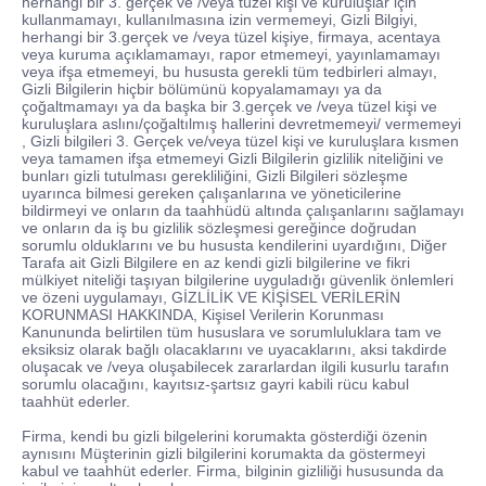
herhangi bir 3. gerçek ve /veya tüzel kişi ve kuruluşlar için
kullanmamayı, kullanılmasına izin vermemeyi, Gizli Bilgiyi,
herhangi bir 3.gerçek ve /veya tüzel kişiye, firmaya, acentaya
veya kuruma açıklamamayı, rapor etmemeyi, yayınlamamayı
veya ifşa etmemeyi, bu hususta gerekli tüm tedbirleri almayı,
Gizli Bilgilerin hiçbir bölümünü kopyalamamayı ya da
çoğaltmamayı ya da başka bir 3.gerçek ve /veya tüzel kişi ve
kuruluşlara aslını/çoğaltılmış hallerini devretmemeyi/ vermemeyi
, Gizli bilgileri 3. Gerçek ve/veya tüzel kişi ve kuruluşlara kısmen
veya tamamen ifşa etmemeyi Gizli Bilgilerin gizlilik niteliğini ve
bunları gizli tutulması gerekliliğini, Gizli Bilgileri sözleşme
uyarınca bilmesi gereken çalışanlarına ve yöneticilerine
bildirmeyi ve onların da taahhüdü altında çalışanlarını sağlamayı
ve onların da iş bu gizlilik sözleşmesi gereğince doğrudan
sorumlu olduklarını ve bu hususta kendilerini uyardığını, Diğer
Tarafa ait Gizli Bilgilere en az kendi gizli bilgilerine ve fikri
mülkiyet niteliği taşıyan bilgilerine uyguladığı güvenlik önlemleri
ve özeni uygulamayı, GİZLİLİK VE KİŞİSEL VERİLERİN
KORUNMASI HAKKINDA, Kişisel Verilerin Korunması
Kanununda belirtilen tüm hususlara ve sorumluluklara tam ve
eksiksiz olarak bağlı olacaklarını ve uyacaklarını, aksi takdirde
oluşacak ve /veya oluşabilecek zararlardan ilgili kusurlu tarafın
sorumlu olacağını, kayıtsız-şartsız gayri kabili rücu kabul
taahhüt ederler.
Firma, kendi bu gizli bilgelerini korumakta gösterdiği özenin
aynısını Müşterinin gizli bilgilerini korumakta da göstermeyi
kabul ve taahhüt ederler. Firma, bilginin gizliliği hususunda da